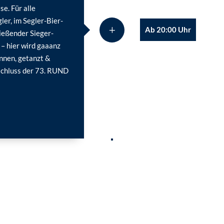
e. Für alle
er, im Segler-Bier-
Ab 20:00 Uhr
ießender Sieger-
 – hier wird gaaanz
nnen, getanzt &
bschluss der 73. RUND