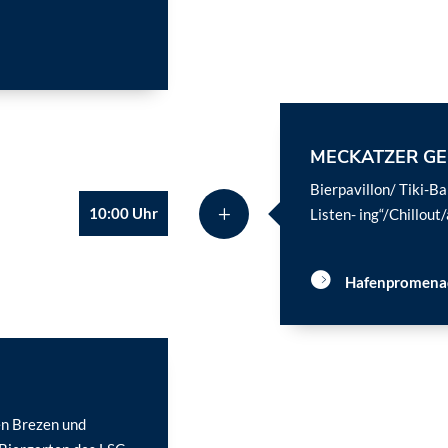
MECKATZER G
Bierpavillon/ Tiki-B
10:00 Uhr
Listen- ing“/Chillout
Hafenpromena
en Brezen und