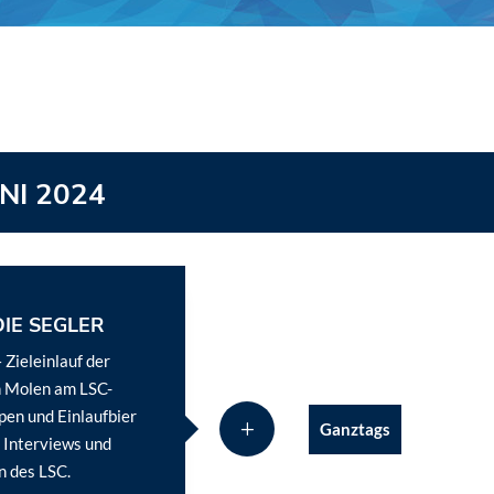
NI 2024
IE SEGLER
 Zieleinlauf der
n Molen am LSC-
pen und Einlaufbier
Ganztags
, Interviews und
n des LSC.