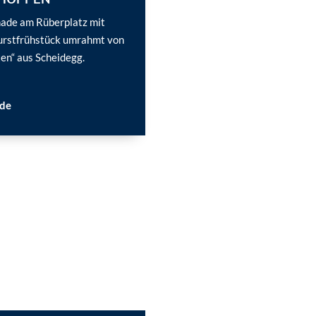
ade am Rüberplatz mit
rstfrühstück umrahmt von
en“ aus Scheidegg.
de