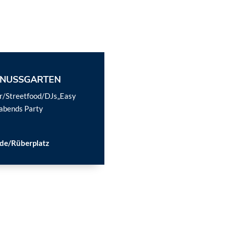
ENUSSGARTEN
ar/Streetfood/DJs„Easy
/abends Party
de/Rüberplatz