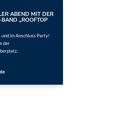
ER ABEND MIT DER
E-BAND „ROOFTOP
k und im Anschluss Party!
n der
erplatz.
de