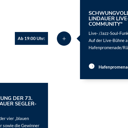
SCHWUNGVOLL
LINDAUER LIV
COMMUNITY“
Live- /Jazz-Soul-Fun
Ab 19:00 Uhr:
Auf der Live-Bühne a
Hafenpromenade/Rüb
Hafenpromena
NG DER 73. R
UER SEGLER-C
der vier „blauen
er sowie die Gewinner