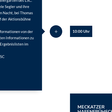
Biergarten des LSC.
le Segler und ihre
en Nacht, bei Thomas
f der Aktionsbühne
10:00 Uhr
formationen von der
ten Informationen zu
 Ergebnislisten im
LSC
MECKATZER
HAFENFRÜHSC