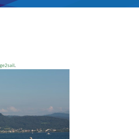
ge2sail
.